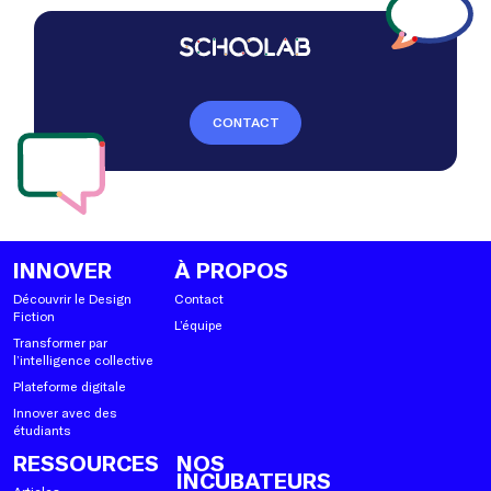
CONTACT
INNOVER
À PROPOS
Découvrir le Design
Contact
Fiction
L’équipe
Transformer par
l’intelligence collective
Plateforme digitale
Innover avec des
étudiants
RESSOURCES
NOS
INCUBATEURS
Articles