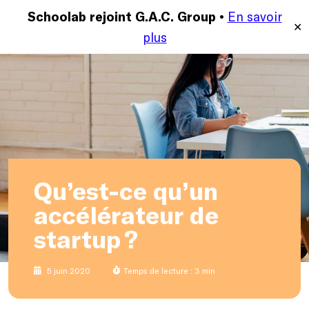
En savoir
MENU
Schoolab rejoint G.A.C. Group •
✕
plus
Qu’est-ce qu’un
accélérateur de
startup ?
5 juin 2020
Temps de lecture : 3 min