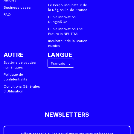
Le Perqo, incubateur de
Business cases
la Région Île-de-France
FAQ
Hub d’innovation
Rungis&Co
Hub d’innovation The
Future Is NEUTRAL
Incubateur de la Station
numixs
AUTRE
LANGUE
Système de badges
Français
numériques
Politique de
confidentialité
Conditions Générales
d’Utilisation
NEWSLETTERS
Sélectionnez la ou les newsletters qui vous intéressent