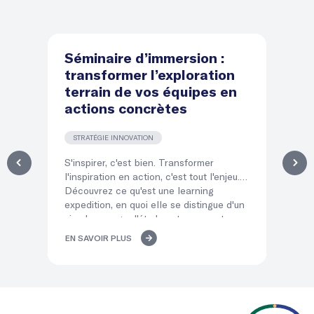
Séminaire d’immersion :
D
transformer l’exploration
d
terrain de vos équipes en
le
actions concrètes
l
STRATÉGIE INNOVATION
T
S'inspirer, c'est bien. Transformer
Dir
l'inspiration en action, c'est tout l'enjeu.
éq
Découvrez ce qu'est une learning
qui
expedition, en quoi elle se distingue d'un
po
simple voyage d'études et comment ses
co
« temps d'atterrissage » transforment
mé
EN SAVOIR PLUS
EN
l'immersion de vos équipes en décisions
del
concrètes.
lea