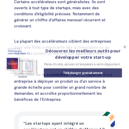
Certains accélérateurs sont généralistes. Ils sont
ouverts à tout type de startups, mais avec des
conditions d’éligibilité précises. Notamment de
générer un chiffre d’affaires mensuel récurrent et
croissant.
La plupart des accélérateurs ciblent des entreprises
avec une forte composante liée à l’innovation ou au
Découvrez les meilleurs outils pour
digital. Ce produit ou service doit également être «
développer votre start-up
scalable ».
Pleins d'outils, astuces et templates à votre disposition.
Télécharger gratuitement
: c’est la capacité d’une
Définition de la scalabilité
entreprise à déployer un produit ou d’un service à
grande échelle pour combler un grand nombre de
demandes, et accroître proportionnellement les
bénéfices de l’Entreprise.
“Les startups ayant intégré un