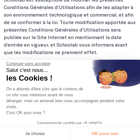
Conditions Générales d’Utilisations afin de les adapter à
son environnement technologique et commercial, et afin
de se conformer à la loi. Toute modification apportée aux
présentes Conditions Générales d’Utilisations sera
publiée sur le Site Internet en mentionnant la date
d’entrée en vigueur, et Schoolab vous informera avant
que les modifications ne prennent effet.
Continuer sans accepter
Salut c'est nous...
les Cookies !
16. Droit applicable et règlement
On a attendu d'être sûrs que le contenu de
des différends
ce site vous intéresse avant de vous
déranger, mais on aimerait bien vous accompagner pendant votre
Les présentes Conditions Générales d’Utilisations sont
visite...
régies par le droit français et interprétées conformément
C'est OK pour vous ?
à celui-ci, sans égard à un quelconque principe de conflit
Consentements certifiés par
de lois. Toute contestation relative à l’exécution ou à
l’interprétation des présentes conditions générales
Je choisis
OK pour moi