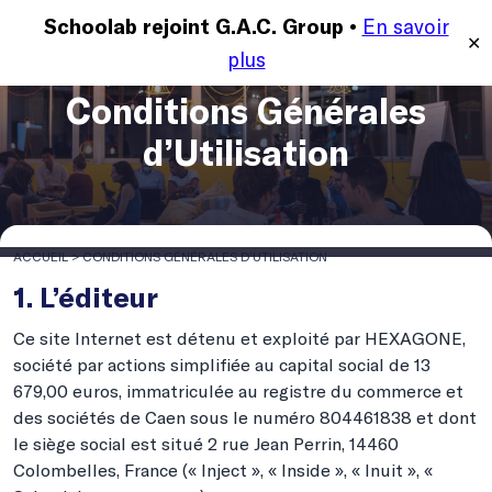
En savoir
MENU
Schoolab rejoint G.A.C. Group •
✕
plus
Conditions Générales
d’Utilisation
ACCUEIL
>
CONDITIONS GÉNÉRALES D’UTILISATION
1. L’éditeur
Ce site Internet est détenu et exploité par HEXAGONE,
société par actions simplifiée au capital social de 13
679,00 euros, immatriculée au registre du commerce et
des sociétés de Caen sous le numéro 804461838 et dont
le siège social est situé 2 rue Jean Perrin, 14460
Colombelles, France (« Inject », « Inside », « Inuit », «