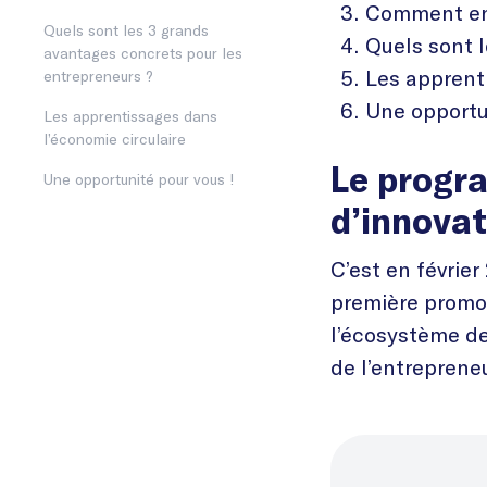
Comment ent
Quels sont les 3 grands
Quels sont 
avantages concrets pour les
Les apprent
entrepreneurs ?
Une opportu
Les apprentissages dans
l’économie circulaire
Le prog
Une opportunité pour vous !
d’innova
C’est en févri
première promot
l’écosystème de 
de l’entrepreneu