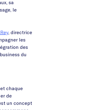
aux, sa
usage, le
 Rey
, directrice
mpagner les
tégration des
 business du
, et chaque
ler de
’est un concept