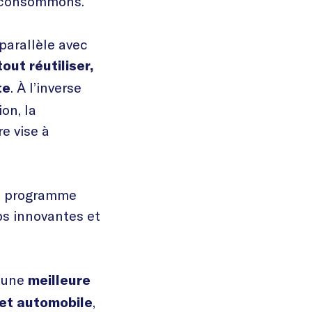
t consommons.
parallèle avec
out réutiliser,
. À l’inverse
te
on, la
re vise à
du programme
ps innovantes et
c une
meilleure
,
 et automobile