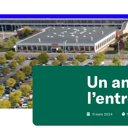
Un an
l’ent
11 mars 2024
T