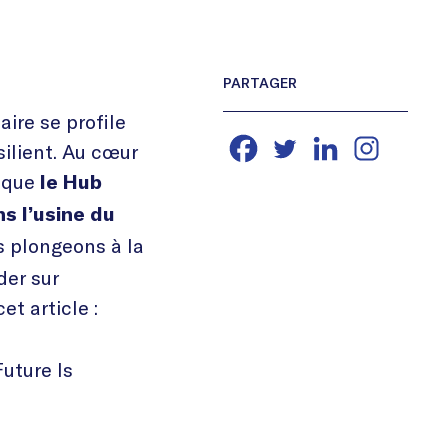
ire se profile
ilient. Au cœur
s que
le Hub
s l’usine du
s plongeons à la
er sur
et article :
uture Is