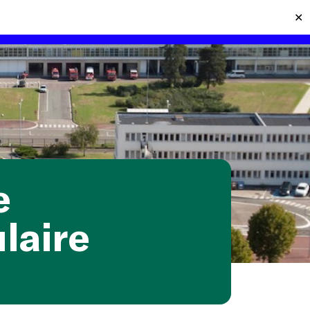
✕
BUSINESS CASES
CONTACT
MENU
e
ulaire