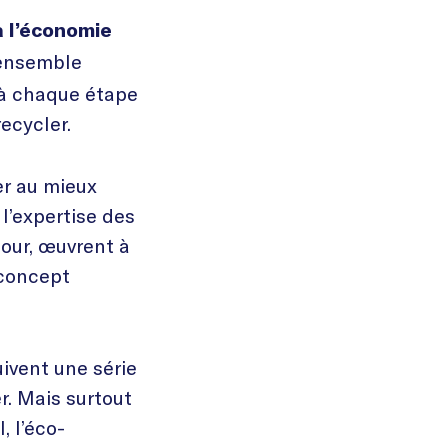
à l’économie
 ensemble
, à chaque étape
recycler.
er au mieux
l’expertise des
jour, œuvrent à
 concept
uivent une série
r. Mais surtout
, l’éco-