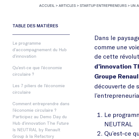
ACCUEIL
>
ARTICLES
>
STARTUP ENTREPRENEURS
>
UN A
Dans le paysage
Le programme
comme une voie 
d’accompagnement du Hub
de cette révolu
d’innovation
d’innovation T
Qu’est-ce que l’économie
circulaire ?
Groupe Renault
découverte de 
Les 7 piliers de l’économie
circulaire
l’entrepreneuria
Comment entreprendre dans
l’économie circulaire ?
Le programm
Participez au Demo Day du
NEUTRAL
Hub d’innovation The Future
Is NEUTRAL by Renault
Qu’est-ce qu
Group à la Refactory