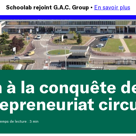
En savoir plus
Schoolab rejoint G.A.C. Group •
 à la conquête d
repreneuriat circ
emps de lecture : 3 min