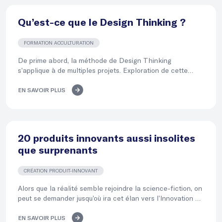
Qu’est-ce que le Design Thinking ?
FORMATION ACCULTURATION
De prime abord, la méthode de Design Thinking
s’applique à de multiples projets. Exploration de cette
approche de l'Innovation pour la conception de
produits/services innovants.
EN SAVOIR PLUS
20 produits innovants aussi insolites
que surprenants
CRÉATION PRODUIT-INNOVANT
Alors que la réalité semble rejoindre la science-fiction, on
peut se demander jusqu’où ira cet élan vers l’Innovation qui
mène […]
EN SAVOIR PLUS