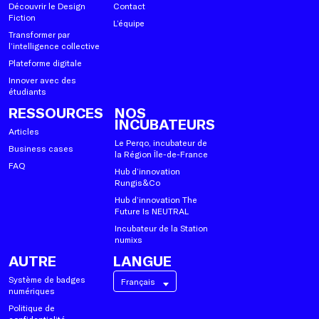
Découvrir le Design
Contact
Fiction
L’équipe
Transformer par
l’intelligence collective
Plateforme digitale
Innover avec des
étudiants
RESSOURCES
NOS
INCUBATEURS
Articles
Le Perqo, incubateur de
Business cases
la Région Île-de-France
FAQ
Hub d’innovation
Rungis&Co
Hub d’innovation The
Future Is NEUTRAL
Incubateur de la Station
numixs
AUTRE
LANGUE
Système de badges
Français
numériques
Politique de