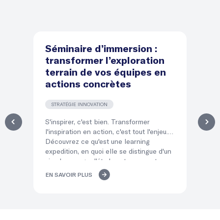
Séminaire d’immersion :
D
transformer l’exploration
d
terrain de vos équipes en
le
actions concrètes
l
STRATÉGIE INNOVATION
T
S'inspirer, c'est bien. Transformer
Dir
l'inspiration en action, c'est tout l'enjeu.
éq
Découvrez ce qu'est une learning
qui
expedition, en quoi elle se distingue d'un
po
simple voyage d'études et comment ses
co
« temps d'atterrissage » transforment
mé
EN SAVOIR PLUS
EN
l'immersion de vos équipes en décisions
del
concrètes.
lea