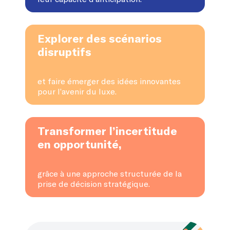
Explorer des scénarios
disruptifs
et faire émerger des idées innovantes
pour l’avenir du luxe.
Transformer l’incertitude
en opportunité,
grâce à une approche structurée de la
prise de décision stratégique.