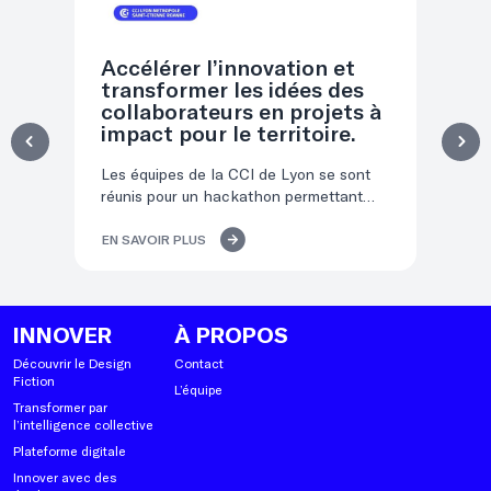
Accélérer l’innovation et
Or
transformer les idées des
l’
collaborateurs en projets à
et
impact pour le territoire.
t
Les équipes de la CCI de Lyon se sont
Co
réunis pour un hackathon permettant
d'i
d'inclure les collaborateurs dans la
cer
création de la roadmap 2027.
le 
EN SAVOIR PLUS
EN
ac
av
sch
col
INNOVER
À PROPOS
val
Découvrir le Design
Contact
Fiction
L’équipe
Transformer par
l’intelligence collective
Plateforme digitale
Innover avec des