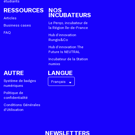
étudiants
RESSOURCES
NOS
INCUBATEURS
Articles
Le Perqo, incubateur de
Business cases
la Région Île-de-France
FAQ
Hub d’innovation
Rungis&Co
Hub d’innovation The
Future Is NEUTRAL
Incubateur de la Station
numixs
AUTRE
LANGUE
Système de badges
Français
numériques
Politique de
confidentialité
Conditions Générales
d’Utilisation
NEWSLETTERS