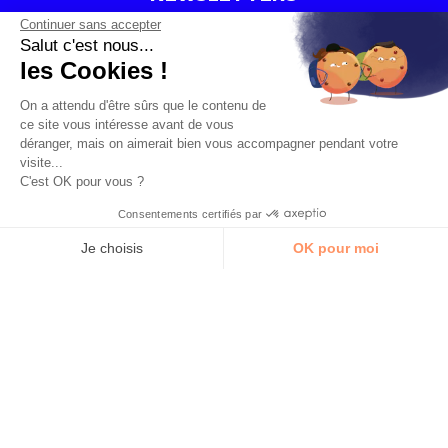
Continuer sans accepter
Salut c'est nous...
Sélectionnez la ou les newsletters qui vous intéressent
les Cookies !
CORPORATE
START-UP
RÉSIDENT
On a attendu d'être sûrs que le contenu de
ce site vous intéresse avant de vous
déranger, mais on aimerait bien vous accompagner pendant votre
visite...
E-mail
C'est OK pour vous ?
Consentements certifiés par
Je choisis
OK pour moi
Oui, j'accepte de recevoir la newsletter de Schoolab. Je peux me
Axeptio consent
Plateforme de Gestion du Consentement : Personnalisez vos O
désabonner de la liste d'envoi à tout moment.
*
Notre plateforme vous permet d'adapter et de gérer vos paramètr