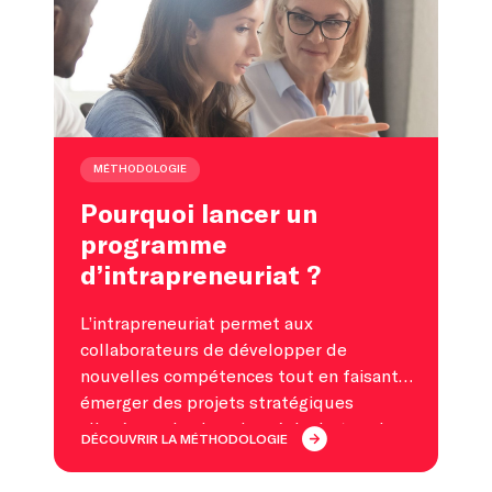
MÉTHODOLOGIE
Pourquoi lancer un
programme
d’intrapreneuriat ?
L’intrapreneuriat permet aux
collaborateurs de développer de
nouvelles compétences tout en faisant
émerger des projets stratégiques
alignés sur les besoins réels du terrain.
DÉCOUVRIR LA MÉTHODOLOGIE
Un levier puissant pour accélérer
l’innovation, renforcer l’engagement et