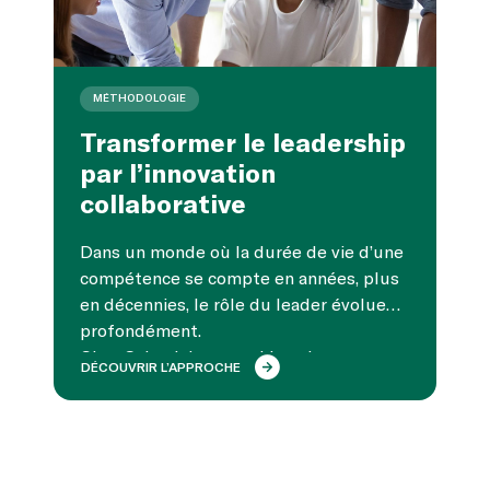
MÉTHODOLOGIE
Transformer le leadership
par l’innovation
collaborative
Dans un monde où la durée de vie d’une
compétence se compte en années, plus
en décennies, le rôle du leader évolue
profondément.
Chez Schoolab, nous aidons les
DÉCOUVRIR L’APPROCHE
organisations à apprendre autrement :
par l’expérimentation, la collaboration et
l’intelligence collective.
Un nouveau leadership se construit :
plus ouvert, plus humain, et surtout