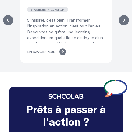
STRATÉGIE INNOVATION
T
S'inspirer, c'est bien. Transformer
Dir
l'inspiration en action, c'est tout l'enjeu.
éq
Découvrez ce qu'est une learning
qui
expedition, en quoi elle se distingue d'un
po
simple voyage d'études et comment ses
co
« temps d'atterrissage » transforment
mé
EN SAVOIR PLUS
EN
l'immersion de vos équipes en décisions
del
concrètes.
lea
Prêts à passer à
l’action ?