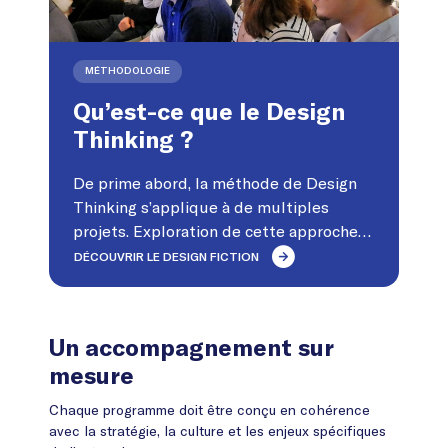
MÉTHODOLOGIE
Qu’est-ce que le Design
Thinking ?
De prime abord, la méthode de Design
Thinking s’applique à de multiples
projets. Exploration de cette approche
de l’Innovation pour la conception de
DÉCOUVRIR LE DESIGN FICTION
produits/services innovants.
Un accompagnement sur
mesure
Chaque programme doit être conçu en cohérence
avec la stratégie, la culture et les enjeux spécifiques