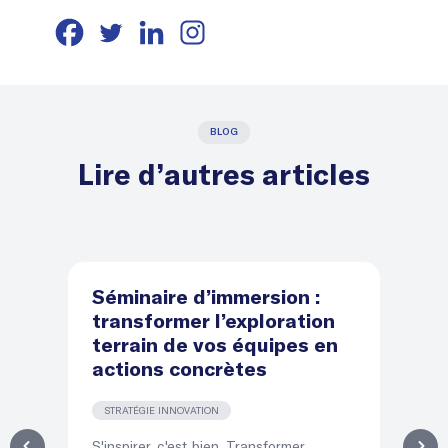
BLOG
Lire d’autres articles
Séminaire d’immersion :
D
transformer l’exploration
d
terrain de vos équipes en
le
actions concrètes
l
STRATÉGIE INNOVATION
T
S'inspirer, c'est bien. Transformer
Dir