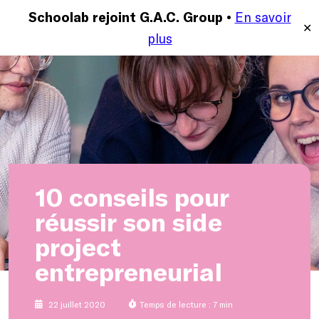
En savoir
MENU
Schoolab rejoint G.A.C. Group •
✕
plus
10 conseils pour
réussir son side
project
entrepreneurial
22 juillet 2020
Temps de lecture : 7 min