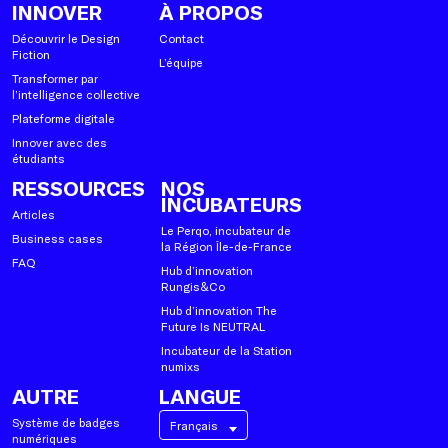
INNOVER
À PROPOS
Découvrir le Design
Contact
Fiction
L’équipe
Transformer par
l’intelligence collective
Plateforme digitale
Innover avec des
étudiants
RESSOURCES
NOS
INCUBATEURS
Articles
Le Perqo, incubateur de
Business cases
la Région Île-de-France
FAQ
Hub d’innovation
Rungis&Co
Hub d’innovation The
Future Is NEUTRAL
Incubateur de la Station
numixs
AUTRE
LANGUE
Système de badges
Français
numériques