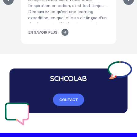
l'inspiration en action, c'est tout l'enjeu.
éq
Découvrez ce qu'est une learning
qui
expedition, en quoi elle se distingue d'un
po
simple voyage d'études et comment ses
co
« temps d'atterrissage » transforment
mé
EN SAVOIR PLUS
EN
l'immersion de vos équipes en décisions
del
concrètes.
lea
CONTACT