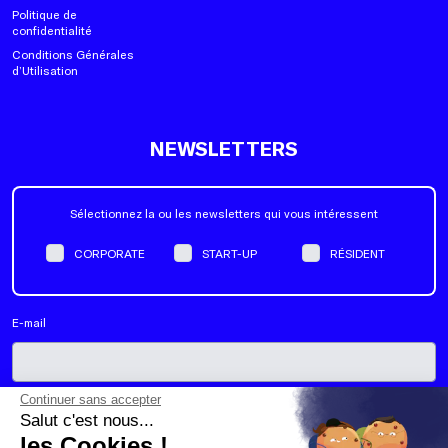
Politique de
confidentialité
Conditions Générales
d’Utilisation
NEWSLETTERS
Sélectionnez la ou les newsletters qui vous intéressent
CORPORATE
START-UP
RÉSIDENT
E-mail
Continuer sans accepter
Oui, j'accepte de recevoir la newsletter de Schoolab. Je peux me
Salut c'est nous...
désabonner de la liste d'envoi à tout moment.
*
les Cookies !