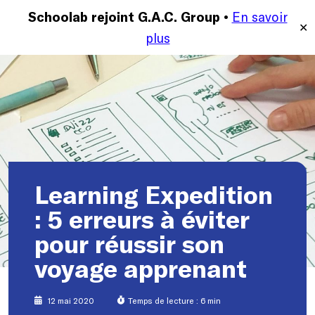
En savoir
MENU
Schoolab rejoint G.A.C. Group •
✕
plus
Learning Expedition
: 5 erreurs à éviter
pour réussir son
voyage apprenant
12 mai 2020
Temps de lecture : 6 min