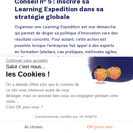
Conseil n° 5 : Inscrire sa
Learning Expedition dans sa
stratégie globale
Organiser une Learning Expedition est une démarche
qui permet de diriger sa politique d’Innovation vers des
résultats concrets. Pour autant, cette action est
possible lorsque l’entreprise fait appel à des experts
en formation (ateliers, cas pratiques, méthodes agiles,
…). Dans ce contexte, Schoolab structure les
Continuer sans accepter
explorations apprenantes au cas par cas, selon les
Salut c'est nous...
besoins de ses clients. D’autre part,
les Cookies !
l’accompagnement de Schoolab facilite aussi la
transmission et la validation des connaissances au
On a attendu d'être sûrs que le contenu de
sein des participants.
ce site vous intéresse avant de vous
déranger, mais on aimerait bien vous accompagner pendant votre
visite...
C'est OK pour vous ?
“Schoolab ne définit le lieu et le
Consentements certifiés par
programme d’une Learning Expedition
qu’après avoir identifié les objectifs de
Je choisis
OK pour moi
l’entreprise et les acteurs les plus utiles