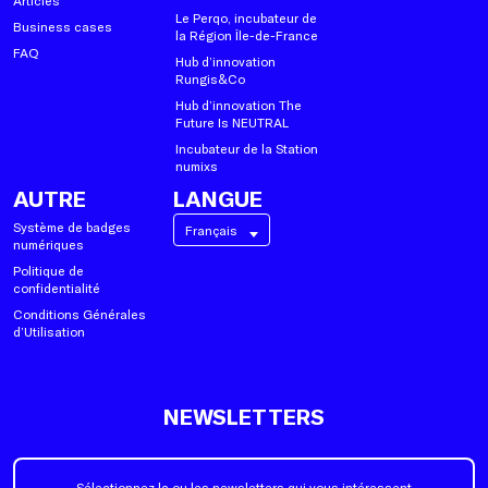
Articles
Le Perqo, incubateur de
Business cases
la Région Île-de-France
FAQ
Hub d’innovation
Rungis&Co
Hub d’innovation The
Future Is NEUTRAL
Incubateur de la Station
numixs
AUTRE
LANGUE
Système de badges
Français
numériques
Politique de
confidentialité
Conditions Générales
d’Utilisation
NEWSLETTERS
Sélectionnez la ou les newsletters qui vous intéressent