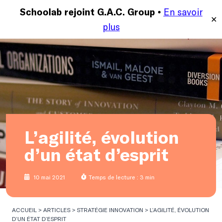
En savoir
MENU
Schoolab rejoint G.A.C. Group •
✕
plus
L’agilité, évolution
d’un état d’esprit
10 mai 2021
Temps de lecture : 3 min
ACCUEIL
>
ARTICLES
>
STRATÉGIE INNOVATION
>
L’AGILITÉ, ÉVOLUTION
D’UN ÉTAT D’ESPRIT