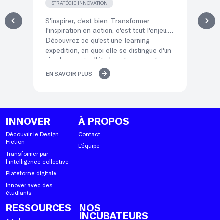
STRATÉGIE INNOVATION
T
S'inspirer, c'est bien. Transformer
Dir
l'inspiration en action, c'est tout l'enjeu.
éq
Découvrez ce qu'est une learning
qui
expedition, en quoi elle se distingue d'un
po
simple voyage d'études et comment ses
co
« temps d'atterrissage » transforment
mé
EN SAVOIR PLUS
EN
l'immersion de vos équipes en décisions
del
concrètes.
lea
INNOVER
À PROPOS
Découvrir le Design
Contact
Fiction
L’équipe
Transformer par
l’intelligence collective
Plateforme digitale
Innover avec des
étudiants
RESSOURCES
NOS
INCUBATEURS