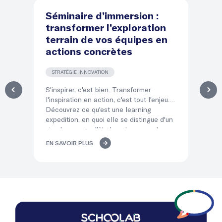
Séminaire d’immersion :
D
transformer l’exploration
d
terrain de vos équipes en
le
actions concrètes
l
STRATÉGIE INNOVATION
T
S'inspirer, c'est bien. Transformer
Dir
l'inspiration en action, c'est tout l'enjeu.
éq
Découvrez ce qu'est une learning
qui
expedition, en quoi elle se distingue d'un
po
simple voyage d'études et comment ses
co
« temps d'atterrissage » transforment
mé
EN SAVOIR PLUS
EN
l'immersion de vos équipes en décisions
del
concrètes.
lea