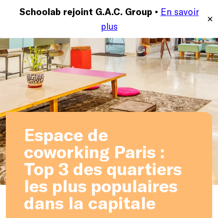
En savoir
MENU
Schoolab rejoint G.A.C. Group •
✕
plus
Espace de
coworking Paris :
Top 3 des quartiers
les plus populaires
dans la capitale