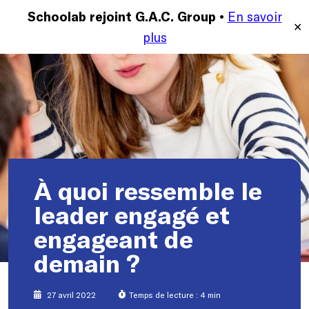
En savoir
MENU
Schoolab rejoint G.A.C. Group •
✕
plus
À quoi ressemble le
leader engagé et
engageant de
demain ?
27 avril 2022
Temps de lecture : 4 min