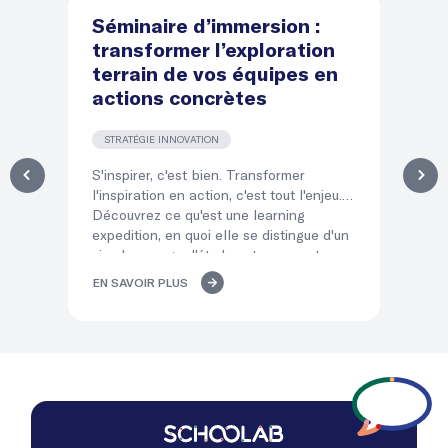
Séminaire d’immersion :
D
transformer l’exploration
d
terrain de vos équipes en
le
actions concrètes
l
STRATÉGIE INNOVATION
T
S'inspirer, c'est bien. Transformer
Dir
l'inspiration en action, c'est tout l'enjeu.
éq
Découvrez ce qu'est une learning
qui
expedition, en quoi elle se distingue d'un
po
simple voyage d'études et comment ses
co
« temps d'atterrissage » transforment
mé
EN SAVOIR PLUS
EN
l'immersion de vos équipes en décisions
del
concrètes.
lea