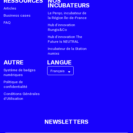
RESSOURCES
NOS
INCUBATEURS
Articles
Le Perqo, incubateur de
Business cases
la Région Île-de-France
FAQ
Hub d’innovation
Rungis&Co
Hub d’innovation The
Future Is NEUTRAL
Incubateur de la Station
numixs
AUTRE
LANGUE
Système de badges
Français
numériques
Politique de
confidentialité
Conditions Générales
d’Utilisation
NEWSLETTERS