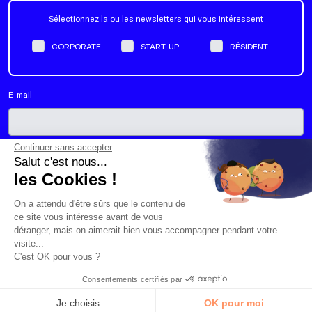
Sélectionnez la ou les newsletters qui vous intéressent
CORPORATE
START-UP
RÉSIDENT
E-mail
Continuer sans accepter
Salut c'est nous...
Oui, j'accepte de recevoir la newsletter de Schoolab. Je peux me
désabonner de la liste d'envoi à tout moment.
*
les Cookies !
On a attendu d'être sûrs que le contenu de
ce site vous intéresse avant de vous
déranger, mais on aimerait bien vous accompagner pendant votre
visite...
C'est OK pour vous ?
Consentements certifiés par
SCHOOLAB, THE INNOVATION STUDIO
Je choisis
OK pour moi
© 2026 • TOUS DROITS RÉSERVÉS