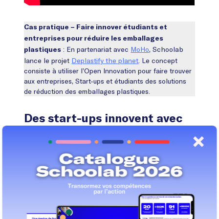
Cas pratique – Faire innover étudiants et
entreprises pour réduire les emballages
: En partenariat avec
MoHo
, Schoolab
plastiques
lance le projet
Deplastify the planet
. Le concept
consiste à utiliser l’Open Innovation pour faire trouver
aux entreprises, Start-ups et étudiants des solutions
de réduction des emballages plastiques.
Des start-ups innovent avec
des plâtres imprimés en 3D
En 2013, le designer anglais Jake Evill élabore le
premier plâtre en plastique imprimé en 3D. Grâce à sa
légèreté et ses multiples ouvertures,
le Cortex
qui
Exoskeletal est une innovation médicale
révolutionne le traitement des fractures.