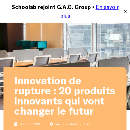
En savoir
MENU
Schoolab rejoint G.A.C. Group •
✕
plus
Innovation de
rupture : 20 produits
innovants qui vont
changer le futur
3 mars 2020
Temps de lecture : 5 min