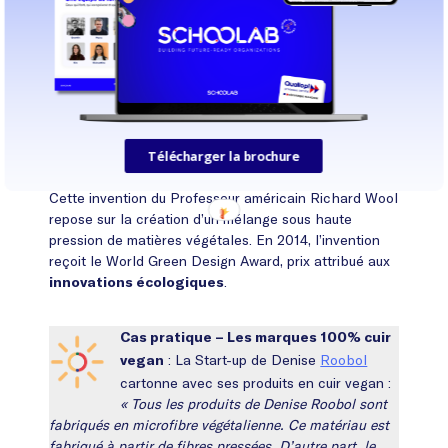
Matières innovantes et
responsables : de nouvelles
innovations naissent sous
forme de cuir végétal ou éco-
Télécharger la brochure
cuir
Cette invention du Professeur américain Richard Wool
repose sur la création d’un mélange sous haute
pression de matières végétales. En 2014, l’invention
reçoit le World Green Design Award, prix attribué aux
.
innovations écologiques
Cas pratique – Les marques 100% cuir
: La Start-up de Denise
Roobol
vegan
cartonne avec ses produits en cuir vegan :
« Tous les produits de Denise Roobol sont
fabriqués en microfibre végétalienne. Ce matériau est
fabriqué à partir de fibres pressées. D’autre part, le