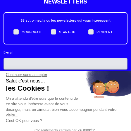
NEWSLETTERS
Sélectionnez la ou les newsletters qui vous intéressent
CORPORATE
START-UP
RÉSIDENT
E-mail
Continuer sans accepter
Oui, j'accepte de recevoir la newsletter de Schoolab. Je peux me
Salut c'est nous...
désabonner de la liste d'envoi à tout moment.
*
les Cookies !
On a attendu d'être sûrs que le contenu de
ce site vous intéresse avant de vous
déranger, mais on aimerait bien vous accompagner pendant votre
visite...
C'est OK pour vous ?
Consentements certifiés par