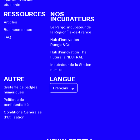
étudiants
RESSOURCES
NOS
INCUBATEURS
Articles
Le Perqo, incubateur de
Business cases
la Région Île-de-France
FAQ
Hub d’innovation
Rungis&Co
Hub d’innovation The
Future Is NEUTRAL
Incubateur de la Station
numixs
AUTRE
LANGUE
Système de badges
Français
numériques
Politique de
confidentialité
Conditions Générales
d’Utilisation