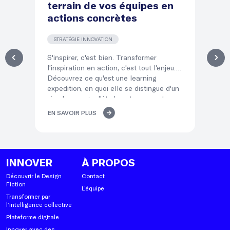
terrain de vos équipes en
le
actions concrètes
l
STRATÉGIE INNOVATION
T
S'inspirer, c'est bien. Transformer
Dir
l'inspiration en action, c'est tout l'enjeu.
éq
Découvrez ce qu'est une learning
qui
expedition, en quoi elle se distingue d'un
po
simple voyage d'études et comment ses
co
« temps d'atterrissage » transforment
mé
EN SAVOIR PLUS
EN
l'immersion de vos équipes en décisions
del
concrètes.
lea
INNOVER
À PROPOS
Découvrir le Design
Contact
Fiction
L’équipe
Transformer par
l’intelligence collective
Plateforme digitale
Innover avec des