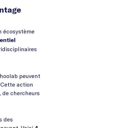
antage
un écosystème
entiel
idisciplinaires
Schoolab peuvent
 Cette action
s, de chercheurs
s des
nnovant. Voici