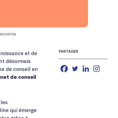
INNOVATION
croissance et de
ent désormais
ne de conseil en
net de conseil
lles
pline qui émerge
olue grâce à