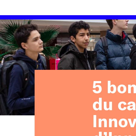
5 bon
du ca
Innov