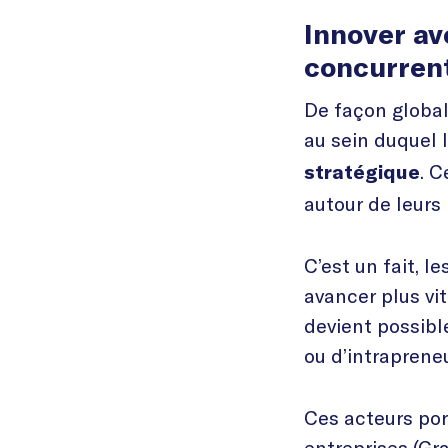
Innover av
concurrent
De façon global
au sein duquel 
. C
stratégique
autour de leurs 
C’est un fait, 
avancer plus vi
devient possibl
ou d’intrapreneu
Ces acteurs por
entreprises (Gr