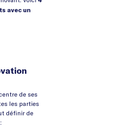
4
ts
avec un
ovation
 centre de ses
es les parties
t définir de
: