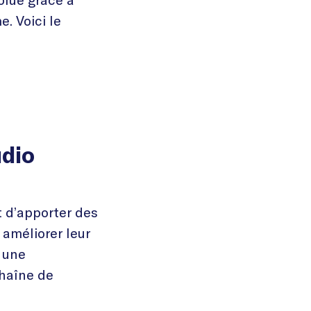
. Voici le
udio
t d’apporter des
améliorer leur
 une
chaîne de