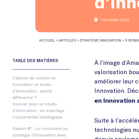
d’Inn
1 décembre 2020
ACCUEIL
>
ARTICLES
>
STRATÉGIE INNOVATION
>
5 BONN
À l’image d’Ama
valorisation bo
Cabinet de conseil en
améliorer leur 
Innovation et studio
Innovation. Dé
d’Innovation : quelle
différence ?
en Innovation 
Innover avec un studio
d’Innovation : un avantage
concurrentiel stratégique
Suite à l’accélé
Raison #1 : co-construire sa
technologies nu
stratégie d’Innovation avec
depuis seulemen