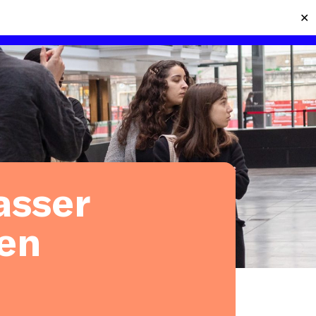
✕
BUSINESS CASES
CONTACT
MENU
asser
 en