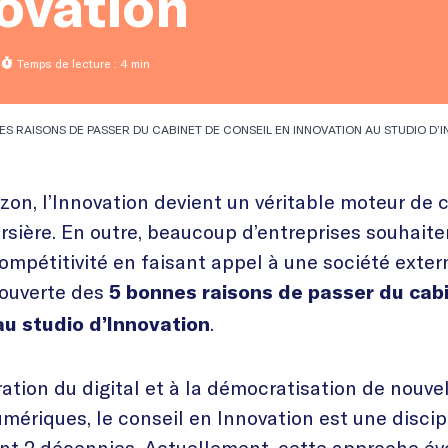
ovation
Temps de lecture : 4 min
ES RAISONS DE PASSER DU CABINET DE CONSEIL EN INNOVATION AU STUDIO D’
zon, l’Innovation devient un véritable moteur de 
ursière. En outre, beaucoup d’entreprises souhait
compétitivité en faisant appel à une société exter
couverte des
5 bonnes raisons de passer du cabi
.
au studio d’Innovation
ration du digital et à la démocratisation de nouve
mériques, le conseil en Innovation est une disci
t 2 décennies. Actuellement, cette approche év