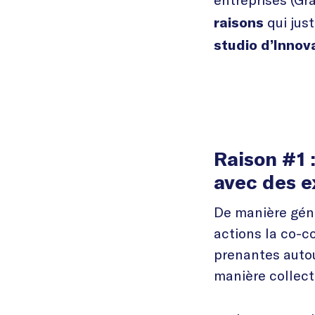
qui just
raisons
studio d’Innov
Raison #1 
avec des e
De manière géné
actions la co-co
prenantes autou
manière collecti