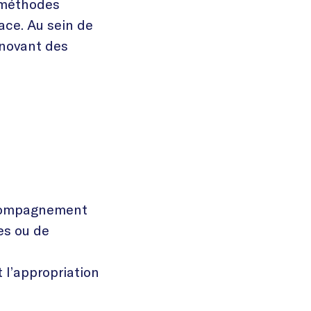
e méthodes
ace. Au sein de
nnovant des
accompagnement
nes ou de
l’appropriation