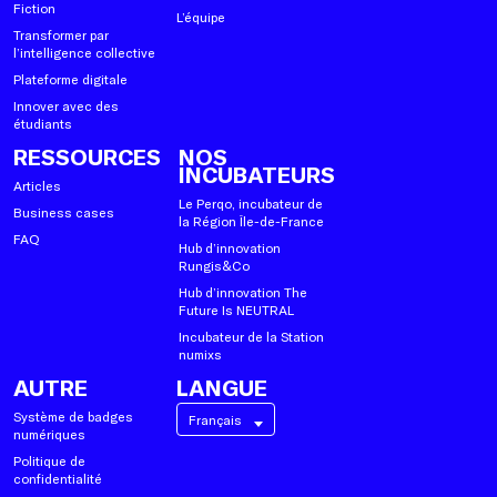
Fiction
L’équipe
Transformer par
l’intelligence collective
Plateforme digitale
Innover avec des
étudiants
RESSOURCES
NOS
INCUBATEURS
Articles
Le Perqo, incubateur de
Business cases
la Région Île-de-France
FAQ
Hub d’innovation
Rungis&Co
Hub d’innovation The
Future Is NEUTRAL
Incubateur de la Station
numixs
AUTRE
LANGUE
Système de badges
Français
numériques
Politique de
confidentialité