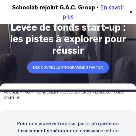
En savoir
MENU
Schoolab rejoint G.A.C. Group •
✕
plus
Levée de fonds start-up :
les pistes à explorer pour
réussir
DÉCOUVREZ LE PROGRAMME STARTER
ACCUEIL
>
FAQ
>
FINANCEMENT
>
LEVEE DE FONDS
>
LEVÉE DE FONDS
START UP
Pour une jeune entreprise, partir en quête du
financement générateur de croissance est un