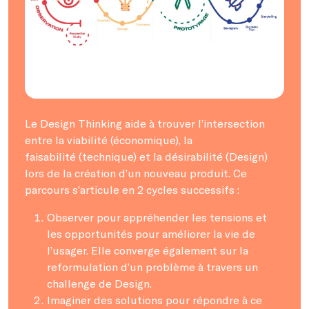
Le Design Thinking aide à trouver l’intersection
entre la viabilité (économique), la
faisabilité (technique) et la désirabilité (Design)
lors de la création d’un nouveau produit. Ce
parcours s’articule en 2 cycles successifs :
Observer pour appréhender les tensions et
les opportunités pour améliorer la vie de
l’usager. Elle converge également sur la
reformulation d’un problème à travers un
challenge de Design.
Imaginer des solutions pour répondre à ce