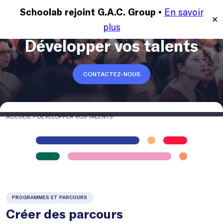
En savoir
MENU
Schoolab rejoint G.A.C. Group •
✕
plus
Développer vos talents
CONTACTEZ-NOUS
ACCUEIL
>
DÉVELOPPER VOS TALENTS
PROGRAMMES ET PARCOURS
Créer des parcours